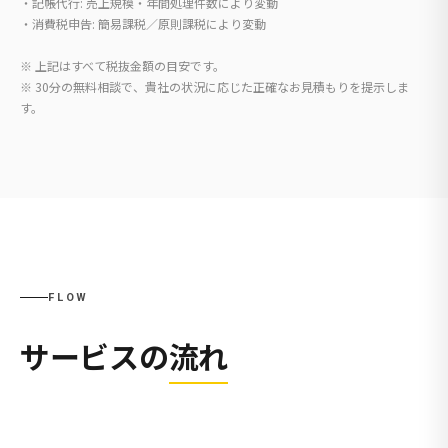
・記帳代行: 売上規模・年間処理件数により変動
・消費税申告: 簡易課税／原則課税により変動
※ 上記はすべて税抜金額の目安です。
※ 30分の無料相談で、貴社の状況に応じた正確なお見積もりを提示しま
す。
FLOW
サービスの
流れ